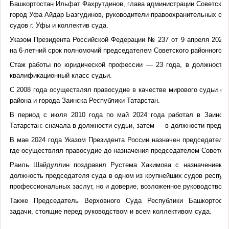
Башкортостан Ильфат Фахрутдинов, глава администрации Советского
город Уфа Айдар Базгудинов, руководители правоохранительных орг
судов г. Уфы и коллектив суда.
Указом Президента Российской Федерации № 237 от 9 апреля 2026 
на 6-летний срок полномочий председателем Советского районного су
Стаж работы по юридической профессии — 23 года, в должности
квалификационный класс судьи.
С 2008 года осуществлял правосудие в качестве мирового судьи су
района и города Заинска Республики Татарстан.
В период с июля 2010 года по май 2024 года работал в Заинск
Татарстан: сначала в должности судьи, затем — в должности предсе
В мае 2024 года Указом Президента России назначен председателе
где осуществлял правосудие до назначения председателем Советског
Раиль Шайдуллин поздравил Рустема Хакимова с назначением и
должность председателя суда в одном из крупнейших судов республ
профессиональных заслуг, но и доверие, возложенное руководством 
Также Председатель Верховного Суда Республики Башкортоста
задачи, стоящие перед руководством и всем коллективом суда.